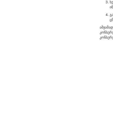
ხ
ი
გ
ც
ამჟამა
კონსერვ
კონსერ