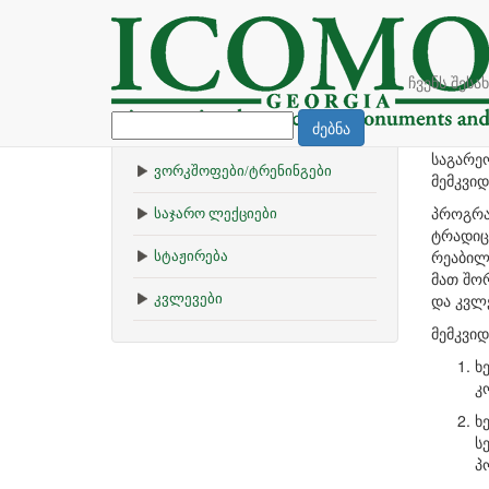
უნარების განვითარება
მემ
მემკვიდრეობის
ჩვენს შესა
რესურსების ცენტრი
მემკვი
ძებნა
რეაბილ
საგარეო
ვორკშოფები/ტრენინგები
მემკვი
პროგრა
საჯარო ლექციები
ტრადიცი
რეაბილი
სტაჟირება
მათ შო
და კვლე
კვლევები
მემკვიდ
ხ
კ
ხ
ს
პ