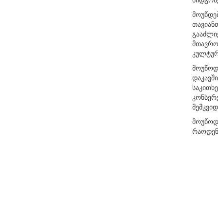
მოუწდე
თავიანთ
გააძლი
მთავრობ
კულტურ
მოუწოდ
დაკავშ
საკითხე
კონსერ
მემკვიდ
მოუწოდე
რაოდენ