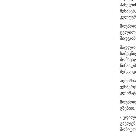
პანელის
შესახე
კულტურ
მოუწოდ
ცვლილე
მიდგომი
მადლობ
სამეცნი
მომავა
წინააღმ
მემკვიდ
აღნიშნა
ექსპერ
კლიმატ
მოუწოდ
გზებით
- ცდილ
გავლენ
მონიტორ