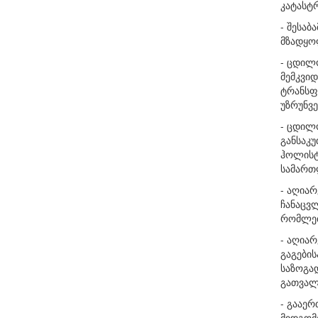
კატასტ
- შესაბ
მზადყო
- ცდილ
მემკვი
ტრანსფო
უზრუნვ
- ცდილ
განსაკუ
ჰოლისტ
სამართ
- აღიარ
ჩანაცვ
რომლებ
- აღია
გაგების
საზოგა
გათვალ
- გააერ
მიდგომ