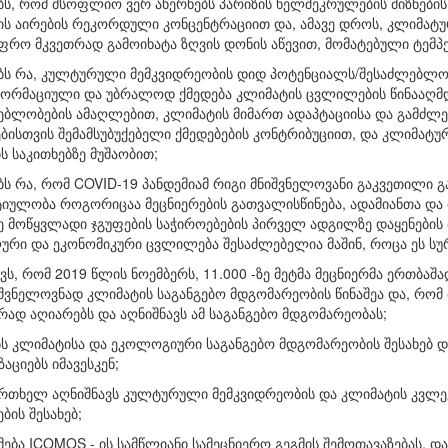
ს, რომ მსოფლიო ვერ ახერხებს პარიზის ხელშეკრულების მიზნების
ის აირების რეკორდული კონცენტრაციით და, ამავე დროს, კლიმატ
ფრო მკვეთრად გამოიხატა ზღვის დონის აწევით, მომატებული ტემპე
ბს რა, კულტურული მემკვიდრეობის დიდ პოტენციალს/შესაძლებლობ
ორმაციული და უბრალოდ ქმედება კლიმატის ცვლილების წინააღმდე
ებლობების ამაღლებით, კლიმატის მიმართ ადაპტაციისა და გამძლეო
ბისთვის შემამსუბუქებელი ქმედებების კონტრიბუციით, და კლიმატ
 საკითხებზე მუშაობით;
ს რა, რომ COVID-19 პანდემიამ რიგი მნიშვნელოვანი გაკვეთილი გა
იულობა როგორიცაა მეცნიერების გათვალისწინება, ადამიანთა და 
ე მოწყვლადი ჯგუფების საჭიროებების პირველ ადგილზე დაყენების
ური და ეკონომიკური ცვლილება შესაძლებელია მაშინ, როცა ეს სუ
ვს, რომ 2019 წლის ნოემბერს, 11.000 -ზე მეტმა მეცნიერმა ერთბა
ვნელოვნად კლიმატის საგანგებო მდგომარეობის წინაშეა და, რომ 
ად აღიარებს და აღნიშნავს ამ საგანგებო მდგომარეობას;
ბს კლიმატისა და ეკოლოგიური საგანგებო მდგომარეობის შესახებ დ
აციებს იმავესკენ;
ერთხელ აღნიშნავს კულტურული მემკვიდრეობის და კლიმატის კვლევი
ბის შესახებ;
მება ICOMOS - ის სამწლიანი სამეცნიერო გეგმის შემოთავაზებას,