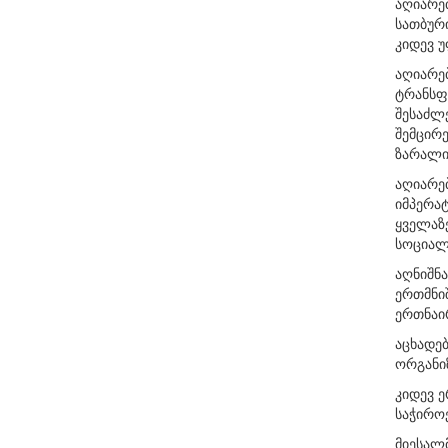
აღიარებ
სათბურ
კიდევ უ
აღიარე
ტრანსფ
შესაძლ
შემცირე
ზარალის
აღიარებ
იმპერატ
ყველაზ
სოციალ
აღნიშნა
ერთმნიშ
ერთნაირ
აცხადე
ორგანიზ
კიდევ 
საჭიროე
მიესალ